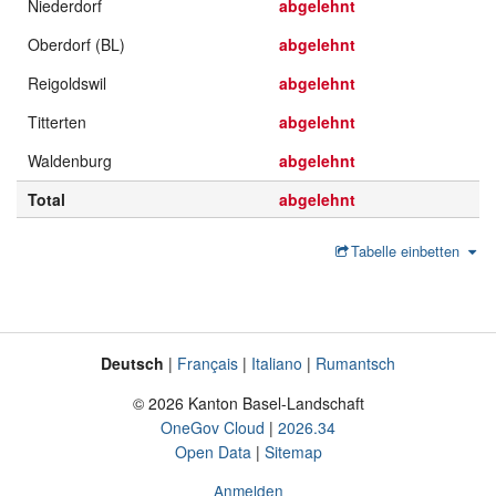
Niederdorf
abgelehnt
Oberdorf (BL)
abgelehnt
Reigoldswil
abgelehnt
Titterten
abgelehnt
Waldenburg
abgelehnt
Total
abgelehnt
Tabelle einbetten
Deutsch
Français
Italiano
Rumantsch
Sprache
Fusszeile
© 2026 Kanton Basel-Landschaft
OneGov Cloud
2026.34
Open Data
Sitemap
Anmelden