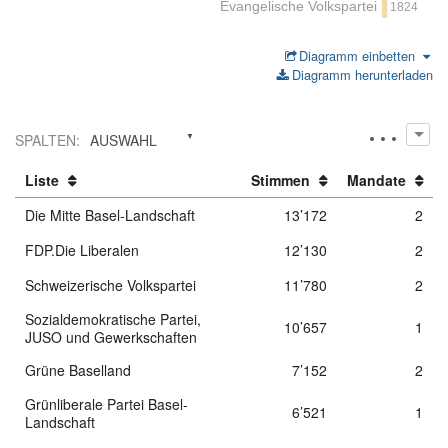
Evangelische Volkspartei
1824
Diagramm einbetten
Diagramm herunterladen
SPALTEN
:
AUSWAHL
Liste
Stimmen
Mandate
Die Mitte Basel-Landschaft
13’172
2
FDP.Die Liberalen
12’130
2
Schweizerische Volkspartei
11’780
2
Sozialdemokratische Partei,
10’657
1
JUSO und Gewerkschaften
Grüne Baselland
7’152
2
Grünliberale Partei Basel-
6’521
1
Landschaft