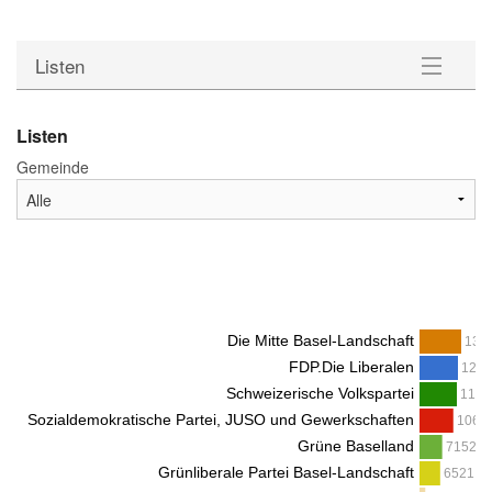
Listen
Listen
Listen
Gemeinde
Kandidierende
Parteien
Wahlstatistik
Downloads
Die Mitte Basel-Landschaft
1317
FDP.Die Liberalen
1213
Schweizerische Volkspartei
11780
Sozialdemokratische Partei, JUSO und Gewerkschaften
10657
Grüne Baselland
7152 / 
Grünliberale Partei Basel-Landschaft
6521 / 1