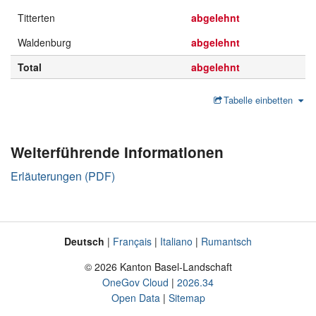
Titterten
abgelehnt
Waldenburg
abgelehnt
Total
abgelehnt
Tabelle einbetten
Weiterführende Informationen
Erläuterungen (PDF)
Deutsch
Français
Italiano
Rumantsch
Sprache
Fusszeile
© 2026 Kanton Basel-Landschaft
OneGov Cloud
2026.34
Open Data
Sitemap