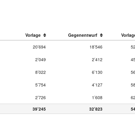
Vorlage
Gegenentwurf
Vorlag
20’694
18’546
5
2’049
2’412
4
8’022
6’130
5
5’754
4’127
5
2’726
1’608
6
39’245
32’823
5