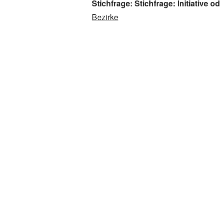
Stichfrage
: Stichfrage: Initiative
Bezirke
Bezirke
Bezirke
Statistik
Statistik