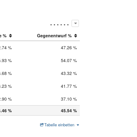
e %
Gegenentwurf %
2.74 %
47.26 %
5.93 %
54.07 %
6.68 %
43.32 %
8.23 %
41.77 %
2.90 %
37.10 %
4.46 %
45.54 %
Tabelle einbetten