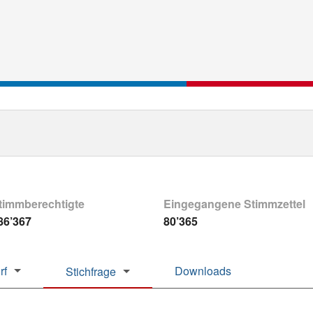
timmberechtigte
Eingegangene Stimmzettel
86’367
80’365
rf
Downloads
Stichfrage
Gemeinden