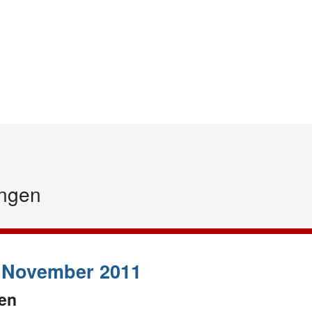
Startseite
Inhalt
Sitemap
ngen
 November 2011
en
vom